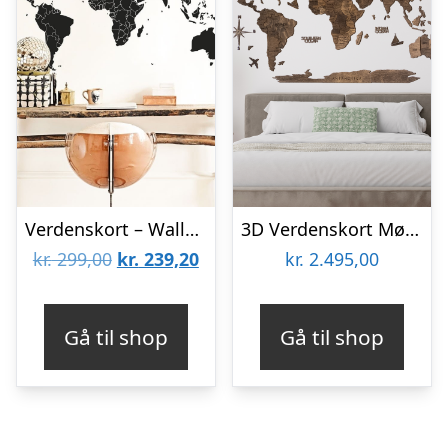
Verdenskort – Wallsticker
3D Verdenskort Mørk Valnød Large (150 x 90 cm)
Den
Den
kr.
299,00
kr.
239,20
kr.
2.495,00
oprindelige
aktuelle
pris
pris
Gå til shop
Gå til shop
var:
er:
kr. 299,00.
kr. 239,20.