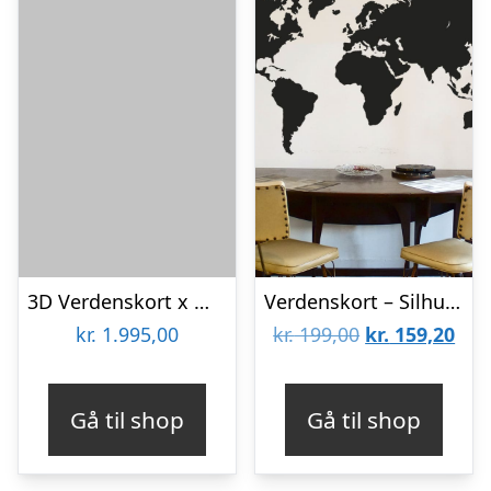
3D Verdenskort x Mystery Medium (100 x 60 cm)
Verdenskort – Silhuet – Wallsticker
Den
De
kr.
1.995,00
kr.
199,00
kr.
159,20
oprindelige
aktu
pris
pris
Gå til shop
Gå til shop
var:
er:
kr. 199,00.
kr. 