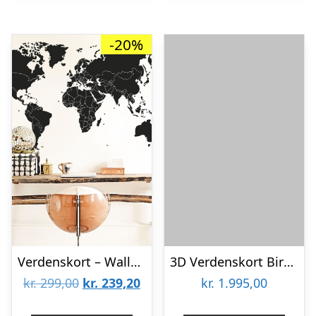
-20%
Verdenskort – Wallsticker
3D Verdenskort Birk Fusion Medium (100 x 60 cm)
Den
Den
kr.
299,00
kr.
239,20
kr.
1.995,00
oprindelige
aktuelle